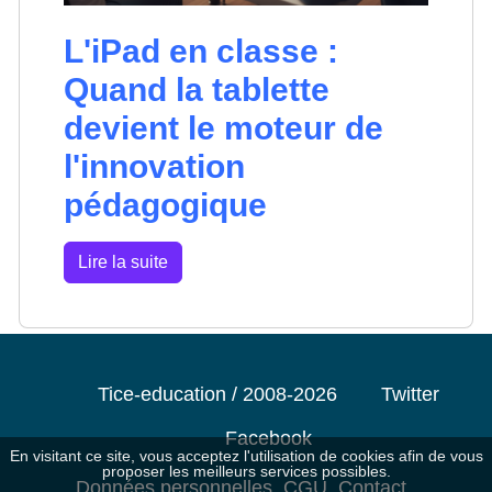
L'iPad en classe :
Quand la tablette
devient le moteur de
l'innovation
pédagogique
Lire la suite
Tice-education / 2008-2026
Twitter
Facebook
En visitant ce site, vous acceptez l'utilisation de cookies afin de vous
proposer les meilleurs services possibles.
Données personnelles
CGU
Contact