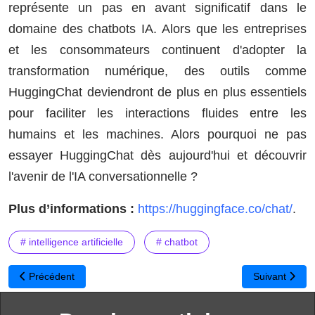
représente un pas en avant significatif dans le
domaine des chatbots IA. Alors que les entreprises
et les consommateurs continuent d'adopter la
transformation numérique, des outils comme
HuggingChat deviendront de plus en plus essentiels
pour faciliter les interactions fluides entre les
humains et les machines. Alors pourquoi ne pas
essayer HuggingChat dès aujourd'hui et découvrir
l'avenir de l'IA conversationnelle ?
Plus d’informations :
https://huggingface.co/chat/
.
# intelligence artificielle
# chatbot
Article précédent : La Commission de l'IA dévoile 25 recommandation
Article suivan
Précédent
Suivant