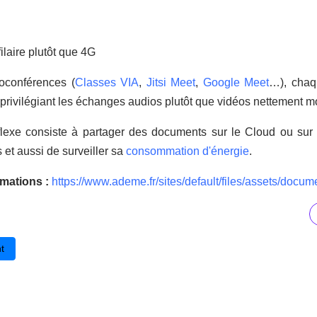
filaire plutôt que 4G
ioconférences (
Classes VIA
,
Jitsi Meet
,
Google Meet
…), chaq
privilégiant les échanges audios plutôt que vidéos nettement
flexe consiste à partager des documents sur le Cloud ou sur 
s et aussi de surveiller sa
consommation d'énergie
.
rmations :
https://www.ademe.fr/sites/default/files/assets/docum
cédent : MISSION OCÉAN : Un parcours pédagogique pour apprendre grâc
t