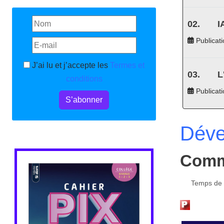
I
Publicati
J’ai lu et j’accepte les
Termes et
L
conditions
Publicat
S’abonner
Déve
Comme
Temps de l