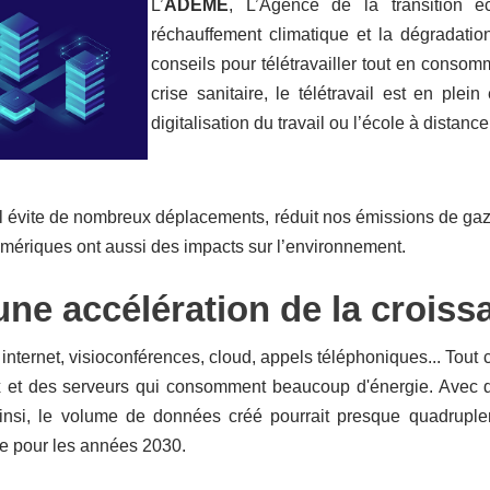
L’
ADEME
, L’Agence de la transition é
réchauffement climatique et la dégradati
conseils pour télétravailler tout en conso
crise sanitaire, le télétravail est en ple
digitalisation du travail ou l’école à distance
il évite de nombreux déplacements, réduit nos émissions de gaz à 
mériques ont aussi des impacts sur l’environnement.
une accélération de la crois
nternet, visioconférences, cloud, appels téléphoniques... Tout 
 et des serveurs qui consomment beaucoup d'énergie. Avec des
nsi, le volume de données créé pourrait presque quadruple
le pour les années 2030.