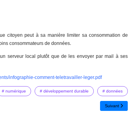
ue citoyen peut à sa manière limiter sa consommation de
 moins consommateurs de données.
un serveur local plutôt que de les envoyer par mail à ses
ents/infographie-comment-teletravailler-leger.pdf
# numérique
# développement durable
# données
e aux univers virtuels et être acteur de son avenir
Article suivant 
Suivant