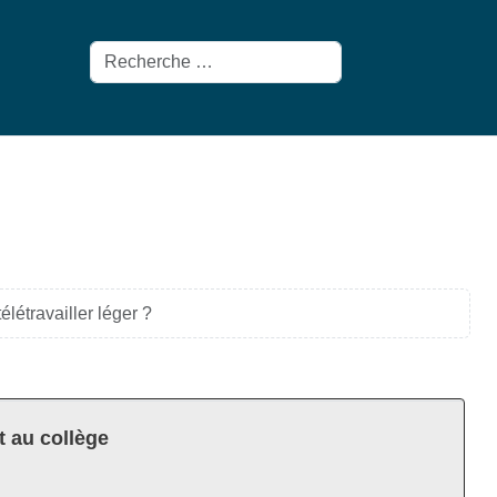
Rechercher
létravailler léger ?
t au collège