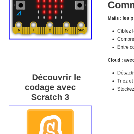
Comme
Mails :
les p
Ciblez l
Compres
Entre co
Cloud :
ave
Désacti
Découvrir le
Triez e
codage avec
Stockez 
Scratch 3