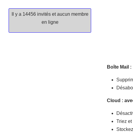
Il y a 14456 invités et aucun membre
en ligne
Boîte Mail 
Supprime
Désabon
Cloud : av
Désacti
Triez e
Stockez 