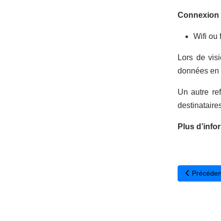
Connexion
Wifi ou 
Lors de vis
données en 
Un autre re
destinataire
Plus d’info
Article pré
Précéden