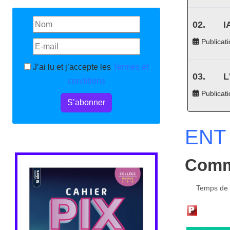
I
Publicati
J’ai lu et j’accepte les
Termes et
L
conditions
Publicat
S’abonner
ENT 
Comme
Temps de l