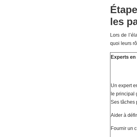
Étape
les p
Lors de l’él
quoi leurs rô
Experts en 
Un expert en
le principal
Ses tâches p
Aider à défi
Fournir un c