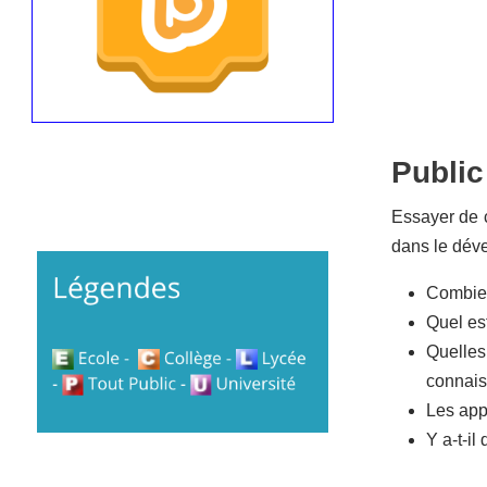
Public
Essayer de c
dans le déve
Combien
Quel es
Quelles
connaiss
Les app
Y a-t-i