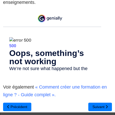
enseignements.
Voir également
« Comment créer une formation en
ligne ? - Guide complet ».
Article précédent : Simplifier votre enseignement avec les outils co
Article suivan
Précédent
Suivant