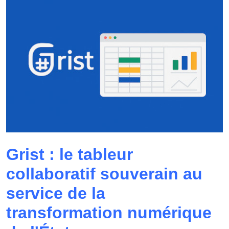
Grist : le tableur
collaboratif souverain au
service de la
transformation numérique