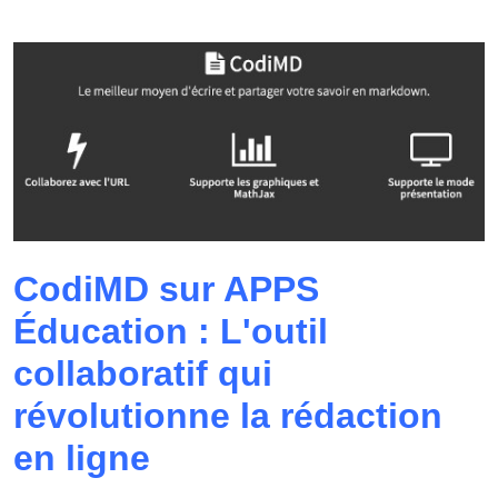
CodiMD sur APPS
Éducation : L'outil
collaboratif qui
révolutionne la rédaction
en ligne