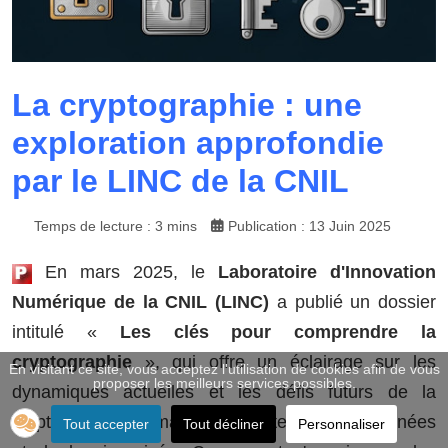
La cryptographie : une
exploration approfondie
par le LINC de la CNIL
Temps de lecture : 3 mins
Publication : 13 Juin 2025
En mars 2025, le
Laboratoire d'Innovation
Numérique de la CNIL (LINC)
a publié un dossier
intitulé «
Les clés pour comprendre la
cryptographie
», qui offre un éclairage sur les
En visitant ce site, vous acceptez l'utilisation de cookies afin de vous
proposer les meilleurs services possibles.
dynamiques actuelles et les défis futurs de la
cryptographie en matière de protection des données
Tout accepter
Tout décliner
Personnaliser