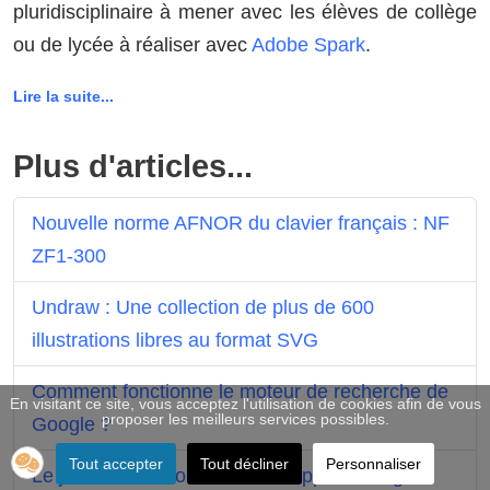
pluridisciplinaire à mener avec les élèves de collège
ou de lycée à réaliser avec
Adobe Spark
.
Lire la suite...
Plus d'articles...
Nouvelle norme AFNOR du clavier français : NF
ZF1-300
Undraw : Une collection de plus de 600
illustrations libres au format SVG
Comment fonctionne le moteur de recherche de
En visitant ce site, vous acceptez l'utilisation de cookies afin de vous
proposer les meilleurs services possibles.
Google ?
Tout accepter
Tout décliner
Personnaliser
Le jeu éducatif comme outil d'apprentissage