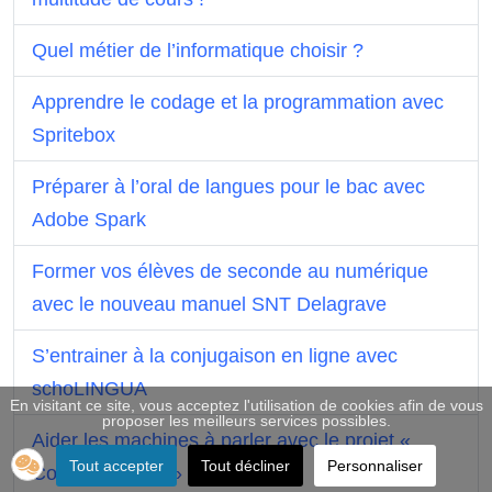
Quel métier de l’informatique choisir ?
Apprendre le codage et la programmation avec
Spritebox
Préparer à l’oral de langues pour le bac avec
Adobe Spark
Former vos élèves de seconde au numérique
avec le nouveau manuel SNT Delagrave
S’entrainer à la conjugaison en ligne avec
schoLINGUA
En visitant ce site, vous acceptez l'utilisation de cookies afin de vous
proposer les meilleurs services possibles.
Aider les machines à parler avec le projet «
Tout accepter
Tout décliner
Personnaliser
Common Voice » de Mozilla