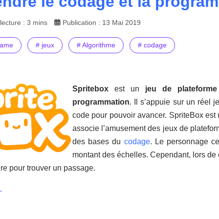
ndre le codage et la progra
ecture : 3 mins
Publication : 13 Mai 2019
game
# jeux
# Algorithme
# codage
Spritebox
est un
jeu de plateforme
programmation
. Il s’appuie sur un réel
code pour pouvoir avancer. SpriteBox est 
associe l’amusement des jeux de platefor
des bases du
codage
. Le personnage cen
montant des échelles. Cependant, lors de 
re pour trouver un passage.
.