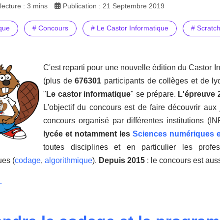
ecture : 3 mins
Publication : 21 Septembre 2019
ique
# Concours
# Le Castor Informatique
# Scratc
C'est reparti pour une nouvelle édition du Castor 
(plus de
676301
participants
de collèges et de ly
"
Le castor informatique
" se prépare.
L'épreuve 
L'objectif du concours est de faire découvrir au
concours organisé par différentes institutions (
lycée et notamment les
Sciences numériques e
toutes disciplines et en particulier les prof
es (
codage
,
algorithmique
).
Depuis 2015
: le concours est aus
.