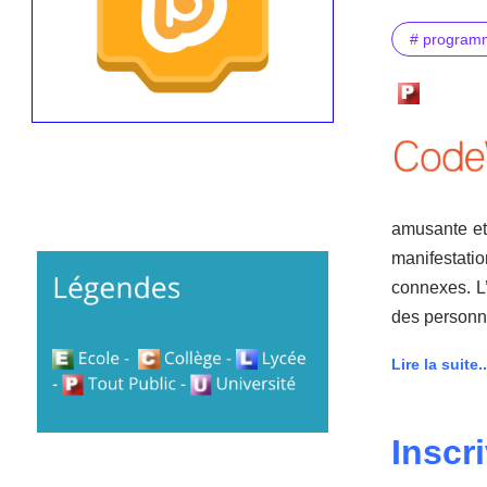
# program
amusante et 
manifestati
connexes. L’
des personn
Lire la suite..
Inscr