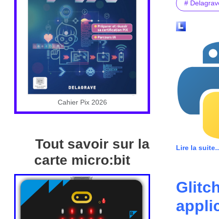
# Delagrav
Cahier Pix 2026
Tout savoir sur la
Lire la suite..
carte micro:bit
Glitc
appli