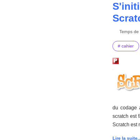
S'ini
Scrat
Temps de l
# cahier
du codage a
scratch est 
Scratch est 
Lire la suite..