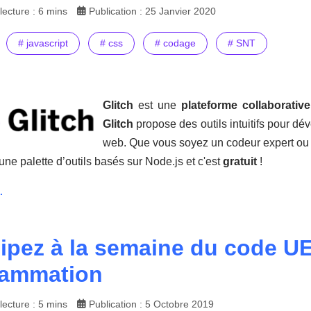
ecture : 6 mins
Publication : 25 Janvier 2020
# javascript
# css
# codage
# SNT
Glitch
est une
plateforme collaborativ
Glitch
propose des outils intuitifs pour dé
web. Que vous soyez un codeur expert ou q
 une palette d’outils basés sur Node.js et c'est
gratuit
!
.
cipez à la semaine du code UE 
rammation
ecture : 5 mins
Publication : 5 Octobre 2019