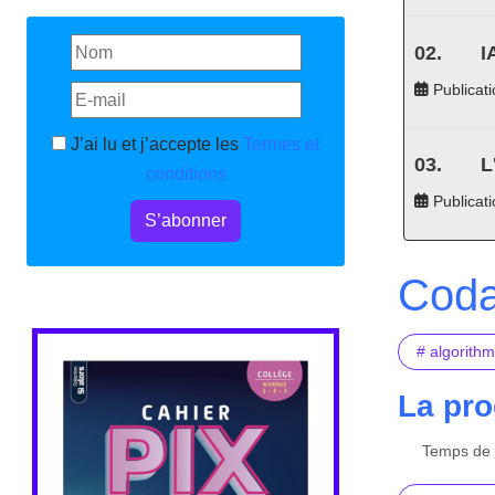
I
Publicati
J’ai lu et j’accepte les
Termes et
L
conditions
Publicat
S’abonner
Coda
# algorith
La pr
Temps de l