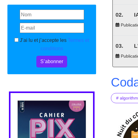
I
Publicati
J’ai lu et j’accepte les
Termes et
L
conditions
Publicat
S’abonner
Coda
# algorith