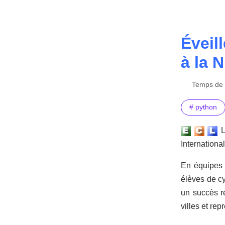
Éveil
à la 
Temps de l
# python
Internationa
En équipes d
élèves de cy
un succès r
villes et re