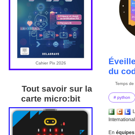
Éveill
Cahier Pix 2026
du cod
Temps de l
Tout savoir sur la
carte micro:bit
# python
Internationa
En
équipes 