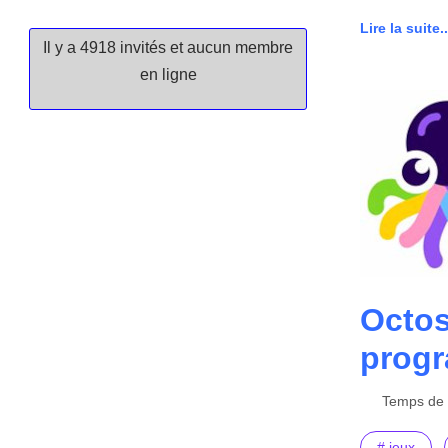
Lire la suite..
Il y a 4918 invités et aucun membre
en ligne
Octos
progr
Temps de l
# jeux