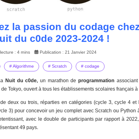
lez la passion du codage chez
Nuit du c0de 2023-2024 !
ecture : 4 mins
Publication : 21 Janvier 2024
# Algorithme
# Scratch
# codage
La
Nuit du c0de,
un marathon de
programmation
associan
l de Tokyo, ouvert à tous les établissements scolaires français à
e deux ou trois, réparties en catégories (cycle 3, cycle 4 et
cle 3) pour concevoir un jeu complet avec Scratch ou Python à 
etentissant, avec le double de participants par rapport à 202
présentant 49 pays.