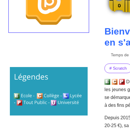
Bienv
en s'
Temps de l
# Scratch
Da
les jeunes g
se démarque
à des fins 
Depuis 2015
20-25 €), sa 