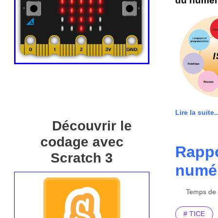
du numéri
Lire la suite..
Découvrir le
codage avec
Rappo
Scratch 3
numé
Temps de l
# TICE