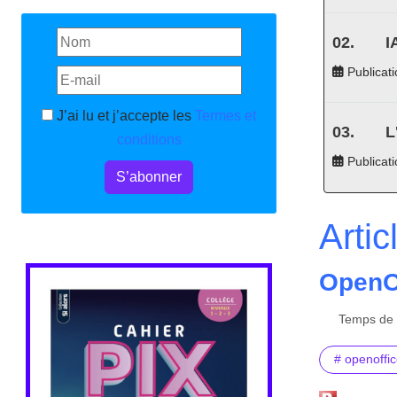
I
Publicati
J’ai lu et j’accepte les
Termes et
L
conditions
Publicat
S’abonner
Artic
OpenOf
Temps de l
# openoffic