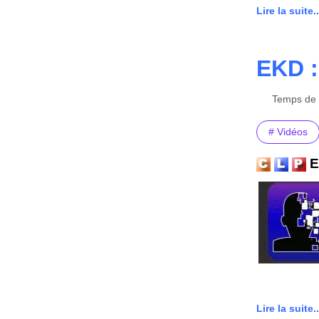
Lire la suite..
EKD :
Temps de l
# Vidéos
E
Lire la suite..