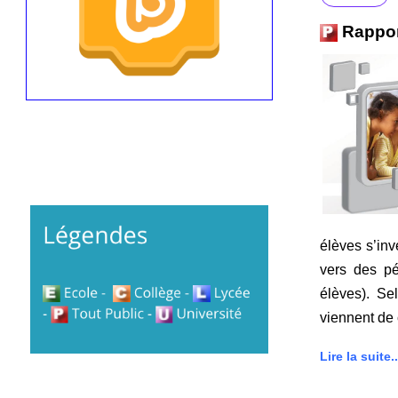
Rappor
élèves s’inv
vers des péd
élèves). Se
viennent de 
Lire la suite..