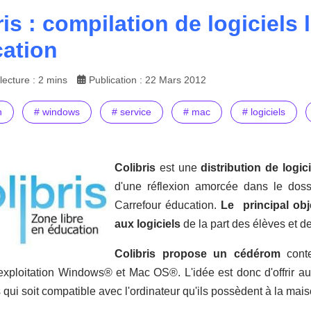
ris : compilation de logiciels 
cation
ecture : 2 mins
Publication : 22 Mars 2012
n
# windows
# service
# mac
# logiciels
Colibris
est une
distribution de logici
d'une réflexion amorcée dans le doss
Carrefour éducation.
Le principal obje
aux logiciels
de la part des élèves et d
Colibris propose un cédérom
conte
exploitation Windows® et Mac OS®. L'idée est donc d'offrir au
s qui soit compatible avec l'ordinateur qu'ils possèdent à la mais