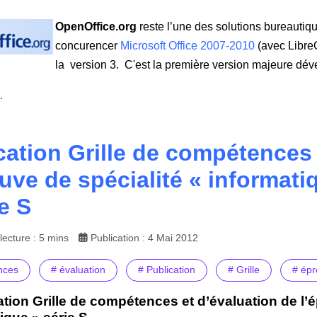
OpenOffice.org
reste l’une des solutions bureautiqu
concurencer
Microsoft Office 2007-2010
(avec LibreO
la version 3. C'est la première version majeure dév
.
cation Grille de compétences 
euve de spécialité « informa
e S
ecture : 5 mins
Publication : 4 Mai 2012
nces
# évaluation
# Publication
# Grille
# ép
tion Grille de compétences et d’évaluation de l’