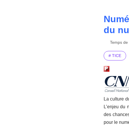
Numér
du n
Temps de l
# TICE
La culture d
L’enjeu du n
des chances.
pour le numé