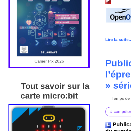
Lire la suite..
Publi
Cahier Pix 2026
l’épr
» séri
Tout savoir sur la
carte micro:bit
Temps de l
# compéte
Publica