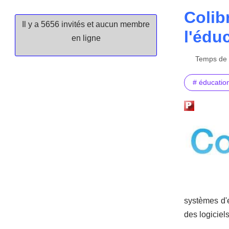
Colib
Il y a 5656 invités et aucun membre
l'édu
en ligne
Temps de l
# éducatio
systèmes d'
des logiciel