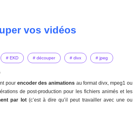
ouper vos vidéos
# EKD
# découper
# divx
# jpeg
s
ent pour
encoder des animations
au format divx, mpeg1 ou
érations de post-production pour les fichiers animés et les
ent par lot
(c’est à dire qu’il peut travailler avec une ou