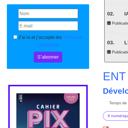
I
Publicati
J’ai lu et j’accepte les
Termes et
L
conditions
Publicat
S’abonner
ENT 
Dévelo
Temps de l
# numériq