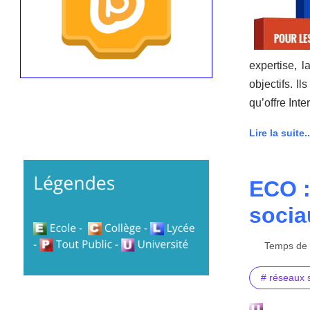
expertise, l
objectifs. I
qu’offre Int
Lire la suite..
ECO :
socia
Temps de l
# réseaux 