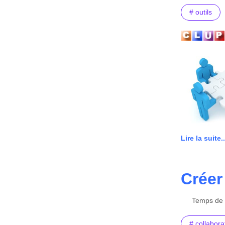
# outils
Lire la suite..
Créer
Temps de l
# collaborat