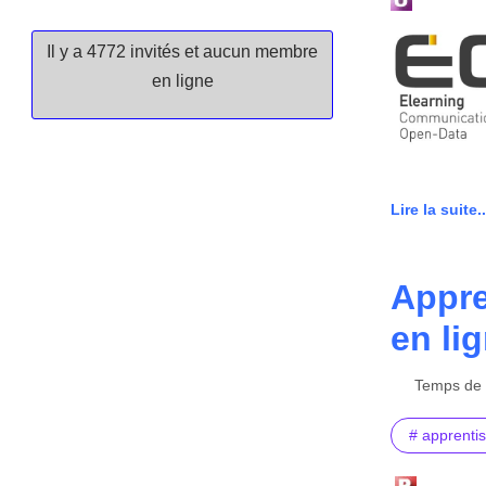
Il y a 4772 invités et aucun membre
en ligne
Lire la suite..
Appre
en li
Temps de l
# apprenti