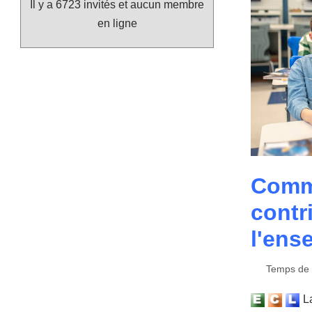
Il y a 6723 invités et aucun membre
en ligne
Comme
contr
l'ens
Temps de l
La