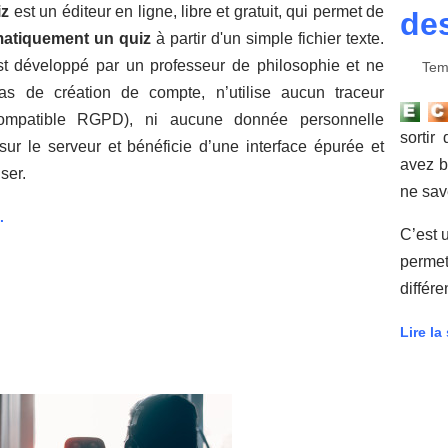
iz
est un éditeur en ligne, libre et gratuit, qui permet de
des
matiquement un quiz
à partir d'un simple fichier texte.
st développé par un professeur de philosophie et ne
Tem
s de création de compte, n’utilise aucun traceur
compatible RGPD), ni aucune donnée personnelle
sortir
sur le serveur et bénéficie d’une interface épurée et
avez b
iser.
ne sav
.
C’est 
perme
différe
Lire la 