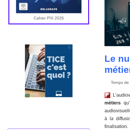
Cahier PIX 2026
Le nu
métie
Temps de l
L’audiov
métiers
qu’i
audiovisuel
à la diffus
finalisatio