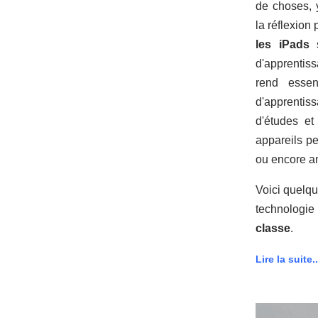
de choses, y
la réflexion
les iPads
s
d'apprentis
rend essen
d'apprentis
d'études et
appareils pe
ou encore am
Voici quelqu
technologie
classe
.
Lire la suite..