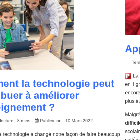
App
Tem
La 
nt la technologie peut
en lig
ibuer à améliorer
encore
plus é
eignement ?
Malgré
ecture : 8 mins
Publication : 10 Mars 2022
difficil
scolai
 technologie a changé notre façon de faire beaucoup
collé