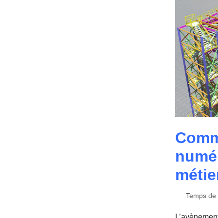
Comme
numér
métie
Temps de l
L’avènement