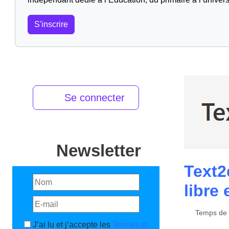
S'inscrire
Se connecter
Newsletter
Text2
libre 
Temps de l
J’ai lu et j’accepte les
Termes et