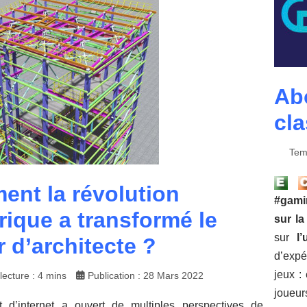
Abo
cl
Tem
nt la révolution
#gami
ique a transformé le
sur la
sur
l
r d’architecte ?
d’expé
jeux :
ecture : 4 mins
Publication : 28 Mars 2022
joueur
 d’internet a ouvert de multiples perspectives de