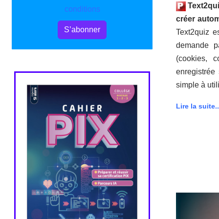
Text2qu
conditions
créer auto
S’abonner
Text2quiz e
demande pa
(cookies, 
enregistrée 
simple à util
Lire la suite..