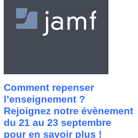
Comment repenser
l’enseignement ?
Rejoignez notre évènement
du 21 au 23 septembre
pour en savoir plus !