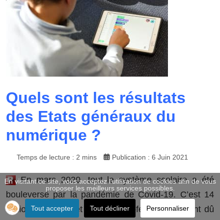
Quels sont les résultats
des Etats généraux du
numérique ?
Temps de lecture : 2 mins
Publication : 6 Juin 2021
En mars 2020, tout le système scolaire a été
En visitant ce site, vous acceptez l'utilisation de cookies afin de vous
proposer les meilleurs services possibles.
bouleversé par la pandémie de Covid-19. C’est 14
Tout accepter
Tout décliner
Personnaliser
millions d’élèves et 800 000 professeurs qui ont dû