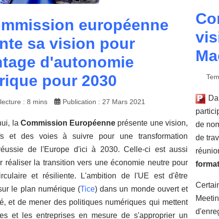
Co
ommission européenne
vi
nte sa vision pour
Ma
tage d'autonomie
ique pour 2030
Tem
Dan
ecture : 8 mins
Publication : 27 Mars 2021
partic
ui, la
Commission Européenne
présente une vision,
de nom
fs et des voies à suivre pour une transformation
de trav
éussie de l'Europe d'ici à 2030. Celle-ci est aussi
réunio
r réaliser la transition vers une économie neutre pour
format
irculaire et résiliente. L'ambition de l'UE est d'être
Certai
sur le plan numérique (
Tice
) dans un monde ouvert et
Meeti
té, et de mener des politiques numériques qui mettent
d'enre
es et les entreprises en mesure de s'approprier un