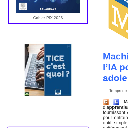
Cahier PIX 2026
Machi
l’IA 
adole
Temps de l
M
d
'apprent
fournissant
pour entrai
outil simpl
entièreme