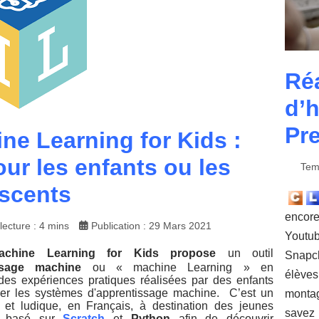
Réa
d’h
Pr
ne Learning for Kids :
pour les enfants ou les
Tem
scents
encore
ecture : 4 mins
Publication : 29 Mars 2021
Youtu
achine Learning for Kids propose
un outil
Snapch
issage machine
ou « machine Learning » en
élèves
 des expériences pratiques réalisées par des enfants
ner les systèmes d'apprentissage machine. C’est un
monta
e et ludique, en Français, à destination des jeunes
savez 
nt basé sur
Scratch
et
Python
afin de découvrir