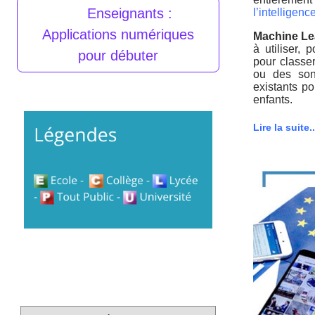
Enseignants :
l’intelligence
Applications numériques
Machine Le
à utiliser,
pour débuter
pour classe
ou des son
existants po
enfants.
Lire la suite..