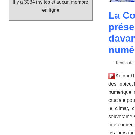
Il y a 3034 invités et aucun membre
en ligne
La C
prése
davan
numér
Temps de l
Aujourd'h
des objecti
numérique r
cruciale pou
le climat, c
souveraine 
interconnec
les personn