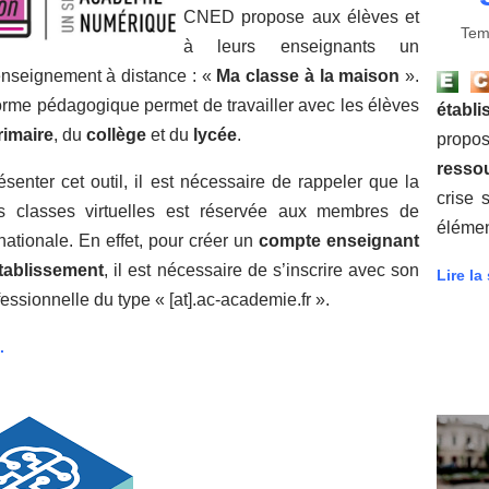
CNED propose aux élèves et
Temp
à leurs enseignants un
'enseignement à distance : «
Ma classe à la maison
».
orme pédagogique permet de travailler avec les élèves
établi
rimaire
, du
collège
et du
lycée
.
propo
resso
senter cet outil, il est nécessaire de rappeler que la
crise 
s classes virtuelles est réservée aux membres de
élémen
nationale. En effet, pour créer un
compte enseignant
tablissement
, il est nécessaire de s’inscrire avec son
Lire la 
essionnelle du type « [at].ac-academie.fr ».
.