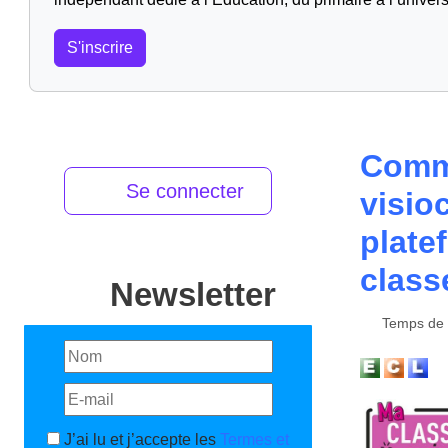
S'inscrire
Comm
Se connecter
visio
plate
class
Newsletter
Temps de l
J’ai lu et j’accepte les
Termes et