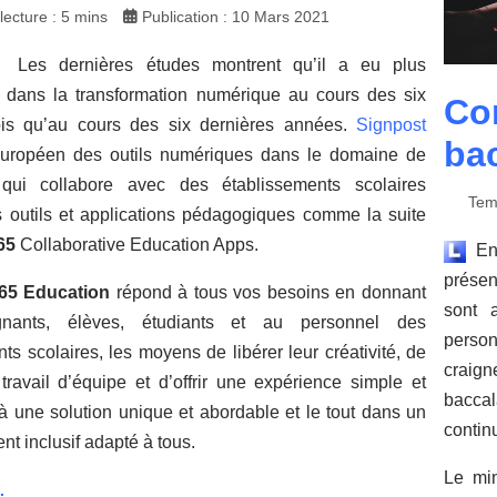
ecture : 5 mins
Publication : 10 Mars 2021
Les dernières études montrent qu’il a eu plus
n dans la transformation numérique au cours des six
Co
ois qu’au cours des six dernières années.
Signpost
ba
européen des outils numériques dans le domaine de
 qui collabore avec des établissements scolaires
Tem
 outils et applications pédagogiques comme la suite
65
Collaborative Education Apps.
En 
présen
365 Education
répond à tous vos besoins en donnant
sont 
nants, élèves, étudiants et au personnel des
person
ts scolaires, les moyens de libérer leur créativité, de
craign
 travail d’équipe et d’offrir une expérience simple et
baccal
à une solution unique et abordable et le tout dans un
contin
t inclusif adapté à tous.
Le min
.