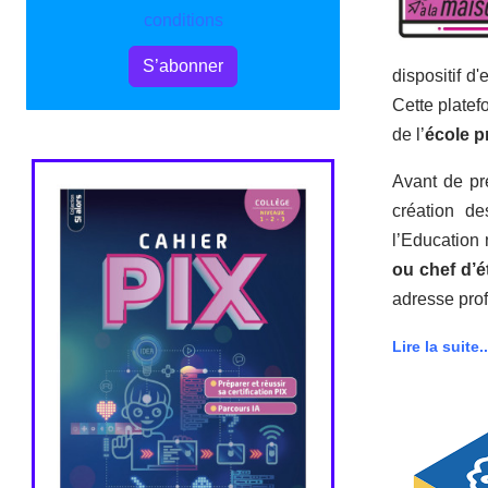
conditions
S’abonner
dispositif d
Cette platef
de l’
école p
Avant de pré
création de
l’Education 
ou chef d’é
adresse prof
Lire la suite..