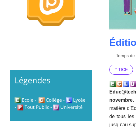
Éditi
Temps de l
# TICE
Educ@tech 
novembre, 
matière d'E
de tous les 
jusqu’au sup