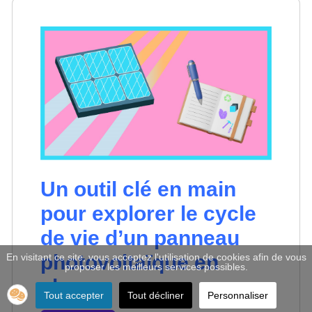
Un outil clé en main
pour explorer le cycle
de vie d’un panneau
photovoltaïque en
En visitant ce site, vous acceptez l'utilisation de cookies afin de vous
proposer les meilleurs services possibles.
classe
Tout accepter
Tout décliner
Personnaliser