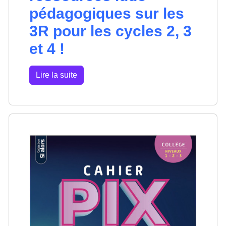
pédagogiques sur les
3R pour les cycles 2, 3
et 4 !
Lire la suite