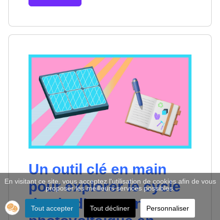
Un outil clé en main
En visitant ce site, vous acceptez l'utilisation de cookies afin de vous
pour explorer le cycle
proposer les meilleurs services possibles.
de vie d’un panneau
Tout accepter
Tout décliner
Personnaliser