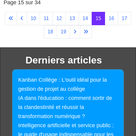
Page 15 sur 34
10
11
12
13
14
15
16
17
18
19
Derniers articles
Kanban Collège : L'outil idéal pour la
gestion de projet au collège
IA dans l'éducation : comment sortir de
la clandestinité et réussir la
transformation numérique ?
Intelligence artificielle et service public :
le guide d'usage indispensable pour les